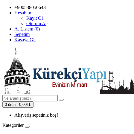
+9005380506431
Hesabım
Kayıt Ol
Oturum Aç
A. Listem (0)
Sepetim
Kasaya Git
0 ürün - 0,00TL
Alışveriş sepetiniz boş!
Kategoriler