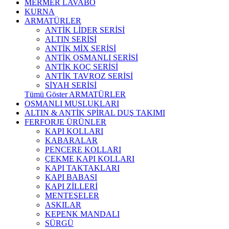
MERMER LAVABO
KURNA
ARMATÜRLER
ANTİK LİDER SERİSİ
ALTIN SERİSİ
ANTİK MİX SERİSİ
ANTİK OSMANLI SERİSİ
ANTİK KOÇ SERİSİ
ANTİK TAVROZ SERİSİ
SİYAH SERİSİ
Tümü Göster ARMATÜRLER
OSMANLI MUSLUKLARI
ALTIN & ANTİK SPİRAL DUŞ TAKIMI
FERFORJE ÜRÜNLER
KAPI KOLLARI
KABARALAR
PENCERE KOLLARI
ÇEKME KAPI KOLLARI
KAPI TAKTAKLARI
KAPI BABASI
KAPI ZİLLERİ
MENTEŞELER
ASKILAR
KEPENK MANDALI
SÜRGÜ